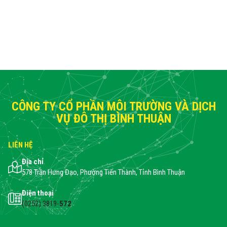
CÔNG TY CỔ PHẦN MÔI TRƯỜNG VÀ DỊCH
VỤ ĐÔ THỊ BÌNH THUẬN
LIÊN HỆ
Địa chỉ
578 Trần Hưng Đạo, Phường Tiến Thành, Tỉnh Bình Thuận
Điện thoại
(0252) 3819-
572